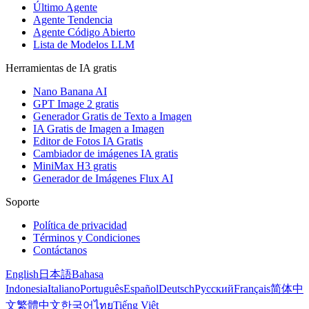
Último Agente
Agente Tendencia
Agente Código Abierto
Lista de Modelos LLM
Herramientas de IA gratis
Nano Banana AI
GPT Image 2 gratis
Generador Gratis de Texto a Imagen
IA Gratis de Imagen a Imagen
Editor de Fotos IA Gratis
Cambiador de imágenes IA gratis
MiniMax H3 gratis
Generador de Imágenes Flux AI
Soporte
Política de privacidad
Términos y Condiciones
Contáctanos
English
日本語
Bahasa
Indonesia
Italiano
Português
Español
Deutsch
Русский
Français
简体中
文
繁體中文
한국어
ไทย
Tiếng Việt