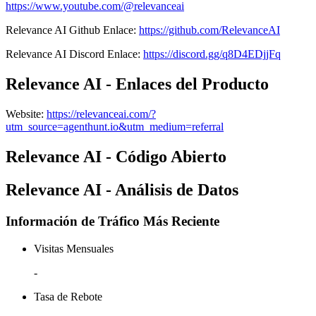
https://www.youtube.com/@relevanceai
Relevance AI
Github
Enlace
:
https://github.com/RelevanceAI
Relevance AI
Discord
Enlace
:
https://discord.gg/q8D4EDjjFq
Relevance AI - Enlaces del Producto
Website
:
https://relevanceai.com/?
utm_source=agenthunt.io&utm_medium=referral
Relevance AI - Código Abierto
Relevance AI - Análisis de Datos
Información de Tráfico Más Reciente
Visitas Mensuales
-
Tasa de Rebote