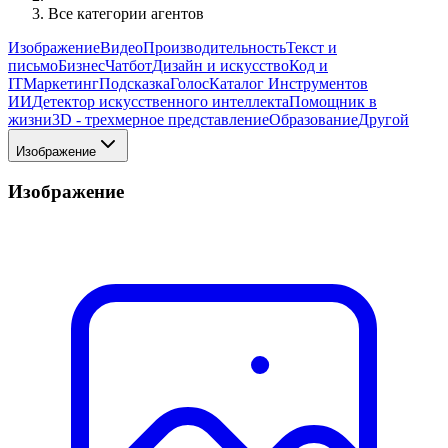
Все категории агентов
Изображение
Видео
Производительность
Текст и
письмо
Бизнес
Чатбот
Дизайн и искусство
Код и
IT
Маркетинг
Подсказка
Голос
Каталог Инструментов
ИИ
Детектор искусственного интеллекта
Помощник в
жизни
3D - трехмерное представление
Образование
Другой
Изображение
Изображение