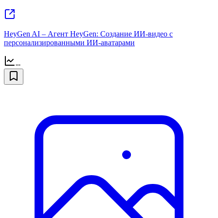
HeyGen AI – Агент HeyGen: Создание ИИ-видео с
персонализированными ИИ-аватарами
--