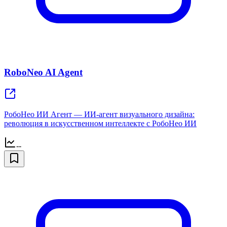
RoboNeo AI Agent
РобоНео ИИ Агент — ИИ-агент визуального дизайна:
революция в искусственном интеллекте с РобоНео ИИ
--