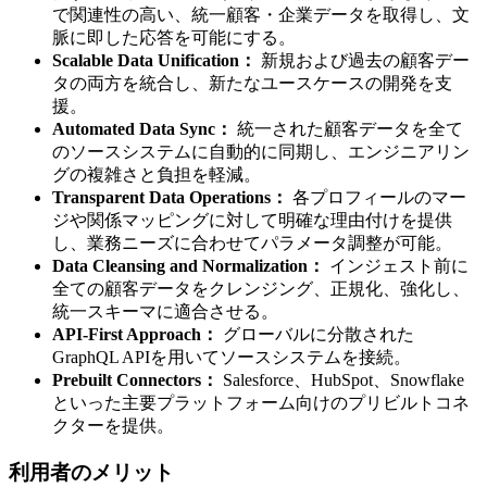
で関連性の高い、統一顧客・企業データを取得し、文
脈に即した応答を可能にする。
Scalable Data Unification：
新規および過去の顧客デー
タの両方を統合し、新たなユースケースの開発を支
援。
Automated Data Sync：
統一された顧客データを全て
のソースシステムに自動的に同期し、エンジニアリン
グの複雑さと負担を軽減。
Transparent Data Operations：
各プロフィールのマー
ジや関係マッピングに対して明確な理由付けを提供
し、業務ニーズに合わせてパラメータ調整が可能。
Data Cleansing and Normalization：
インジェスト前に
全ての顧客データをクレンジング、正規化、強化し、
統一スキーマに適合させる。
API-First Approach：
グローバルに分散された
GraphQL APIを用いてソースシステムを接続。
Prebuilt Connectors：
Salesforce、HubSpot、Snowflake
といった主要プラットフォーム向けのプリビルトコネ
クターを提供。
利用者のメリット