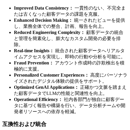
Improved Data Consistency：
一貫性のない、不完全ま
たは古くなった顧客データの課題を克服。
Enhanced Decision Making：
統一されたビューを提供
し、業務全体での整合、計画、報告を向上。
Reduced Engineering Complexity：
顧客データの統合
と管理を簡素化し、膨大なカスタム開発の必要を排
除。
Real-time Insights：
統合された顧客データへリアルタ
イムアクセスを実現し、即時の行動や分析を可能に。
Fraud Prevention：
アカウント作成時の詐欺検出を積
極的に支援。
Personalized Customer Experiences：
高度にパーソナラ
イズされたデジタル体験の提供をサポート。
Optimized GenAI Applications：
正確かつ文脈を踏まえ
た顧客データでLLMの性能と関連性を向上。
Operational Efficiency：
社内各部門が独自に顧客デー
タに基づく報告や構築を行い、データ分析チームや開
発者リソースへの依存を軽減。
互換性および統合