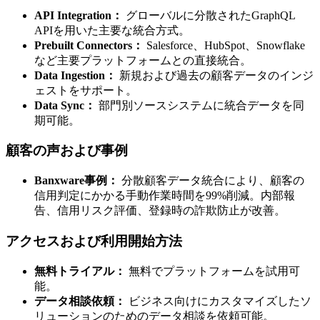
API Integration：
グローバルに分散されたGraphQL
APIを用いた主要な統合方式。
Prebuilt Connectors：
Salesforce、HubSpot、Snowflake
など主要プラットフォームとの直接統合。
Data Ingestion：
新規および過去の顧客データのインジ
ェストをサポート。
Data Sync：
部門別ソースシステムに統合データを同
期可能。
顧客の声および事例
Banxware事例：
分散顧客データ統合により、顧客の
信用判定にかかる手動作業時間を99%削減。内部報
告、信用リスク評価、登録時の詐欺防止が改善。
アクセスおよび利用開始方法
無料トライアル：
無料でプラットフォームを試用可
能。
データ相談依頼：
ビジネス向けにカスタマイズしたソ
リューションのためのデータ相談を依頼可能。