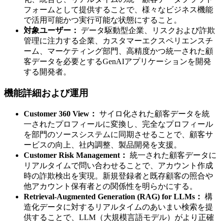
フォームとして提供することで、様々なビジネス機能
で活用可能かつ実行可能な状態にすること。
対象ユーザー：
データ駆動型企業、リスクおよび詐欺
管理に注力する企業、カスタマーエクスペリエンスチ
ーム、マーケティング部門、高精度かつ統一された顧
客データを必要とするGenAIアプリケーションを開発
する開発者。
機能詳細および運用
Customer 360 View：
サイロ化された顧客データを統
一されたプロフィールに変換し、完全なプロフィール
を部門のソースシステムに同期させることで、顧客サ
ービスの向上、社内調整、製品開発を支援。
Customer Risk Management：
統一された顧客データに
リアルタイムで問い合わせることで、アカウント作成
時の詐欺検出を実現。新規登録者と既存顧客の照合や
他アカウント保有者との関係性を明らかにする。
Retrieval-Augmented Generation (RAG) for LLMs：
構
造化データに対するリアルタイムのあいまい検索を提
供することで、LLM（大規模言語モデル）がより正確