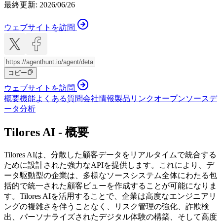
最終更新
:
2026/06/26
ウェブサイトを訪問
コピー
ウェブサイトを訪問
概要
機能
よくある質問
会社情報
製品リンク
オープンソース
デ
ータ分析
Tilores AI - 概要
Tilores AIは、分散した顧客データをリアルタイムで統合する
ために設計された強力なAPIを提供します。これにより、デ
ータ駆動型の企業は、多様なソースシステム全体にわたる包
括的で統一された顧客ビューを作成することが可能になりま
す。Tilores AIを活用することで、企業は高度なエンジニアリ
ングの複雑さを伴うことなく、リスク管理の強化、詐欺検
出、パーソナライズされたデジタル体験の構築、そして高度